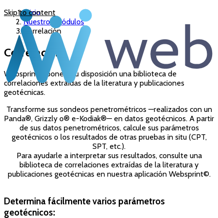
Skip to content
Inicio
Nuestros módulos
Correlación
Correlación
Websprint© pone a su disposición una biblioteca de
correlaciones extraídas de la literatura y publicaciones
geotécnicas.
Transforme sus sondeos penetrométricos —realizados con un
Panda®, Grizzly o® e-Kodiak®— en datos geotécnicos. A partir
de sus datos penetrométricos, calcule sus parámetros
geotécnicos o los resultados de otras pruebas in situ (CPT,
SPT, etc.).
Para ayudarle a interpretar sus resultados, consulte una
biblioteca de correlaciones extraídas de la literatura y
publicaciones geotécnicas en nuestra aplicación Websprint©.
Determina fácilmente varios parámetros
geotécnicos: