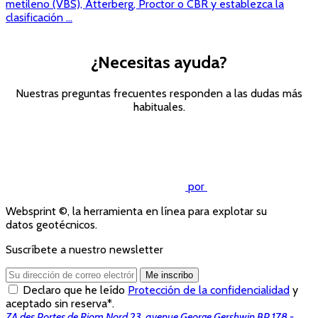
metileno (VBS), Atterberg, Proctor o CBR y establezca la
clasificación ...
¿Necesitas ayuda?
Nuestras preguntas frecuentes responden a las dudas más
habituales.
Consulte las preguntas
frecuentes
por
Websprint ©, la herramienta en línea para explotar su
datos geotécnicos.
Suscríbete a nuestro newsletter
Me inscribo
Declaro que he leído
Protección de la confidencialidad
y
aceptado sin reserva*.
ZA des Portes de Riom Nord 23, avenue George Gershwin BP 178 -