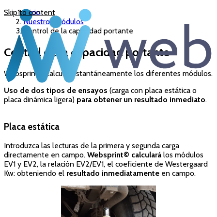
Skip to content
Inicio
Nuestros módulos
Control de la capacidad portante
Control de la capacidad portante
Websprint© calcula instantáneamente los diferentes módulos.
Uso de dos tipos de ensayos
(carga con placa estática o
placa dinámica ligera)
para obtener un resultado inmediato
.
Placa estática
Introduzca las lecturas de la primera y segunda carga
directamente en campo.
Websprint© calculará
los módulos
EV1 y EV2, la relación EV2/EV1, el coeficiente de Westergaard
Kw: obteniendo el
resultado inmediatamente
en campo.