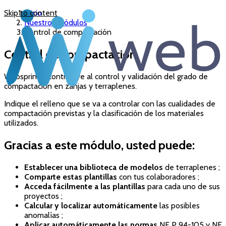
Skip to content
Inicio
Nuestros módulos
Control de compactación
Control de compactación
Websprint© contribuye al control y validación del grado de
compactación en zanjas y terraplenes.
Indique el relleno que se va a controlar con las cualidades de
compactación previstas y la clasificación de los materiales
utilizados.
Gracias a este módulo, usted puede:
Establecer una biblioteca de modelos
de terraplenes ;
Comparte estas plantillas
con tus colaboradores ;
Acceda fácilmente
a las plantillas
para cada uno de sus
proyectos ;
Calcular y localizar automáticamente
las posibles
anomalías ;
Aplicar automáticamente las normas
NF P 94-105 y NF