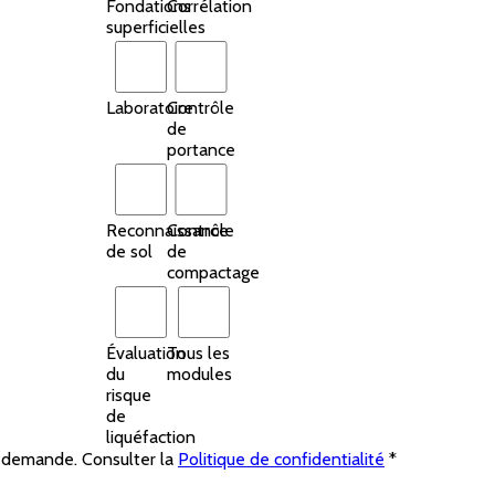
Fondations
Corrélation
superficielles
Laboratoire
Contrôle
de
portance
Reconnaissance
Contrôle
de sol
de
compactage
Évaluation
Tous les
du
modules
risque
de
liquéfaction
ma demande. Consulter la
Politique de confidentialité
*